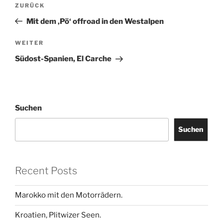
Vorheriger
ZURÜCK
Beitrag
Mit dem ‚Pö‘ offroad in den Westalpen
Nächster
WEITER
Beitrag
Südost-Spanien, El Carche
Suchen
Suchen
Recent Posts
Marokko mit den Motorrädern.
Kroatien, Plitwizer Seen.